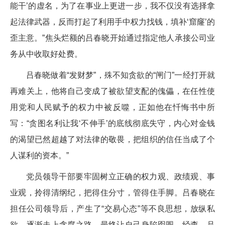
能干’的虚名，为了在事业上更进一步，我不仅没有选择拿
起法律武器，反而打起了利用手中权力找钱，填补‘窟窿’的
歪主意。”焦头烂额的吕春晓开始通过指定他人承接公司业
务从中收取好处费。
吕春晓做着“发财梦”，殊不知贪欲的“闸门”一经打开就
再难关上，他将自己变成了被欲望支配的傀儡，在任性使
用党和人民赋予的权力中被反噬，正如他在忏悔书中所
写：“贪图名利让我‘不伸手’的底线彻底失守，内心对金钱
的渴望已然超越了对法律的敬畏，把组织的信任当成了个
人谋利的资本。”
党员领导干部要牢固树立正确的权力观、政绩观、事
业观，拎得清纲纪，把得住分寸，管得住手脚。吕春晓在
担任公司领导后，产生了“交易心态”等不良思想，放纵私
欲，逐渐走上贪腐之路，最终让自己身陷囹圄。经查，吕