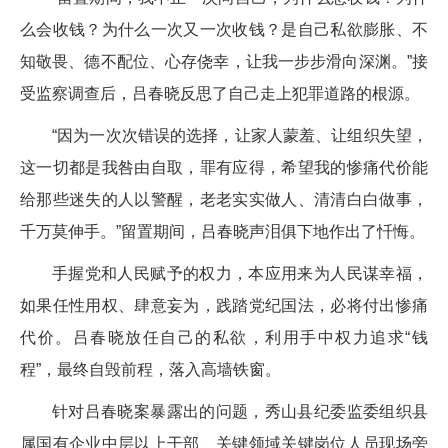
么会收钱？为什么一次又一次收钱？是自己私欲膨胀、不
知敬畏、德不配位、心存侥幸，让我一步步滑向深渊。”接
受监察调查后，吕春晓反思了自己走上犯罪道路的根源。
“因为一次次错误的选择，让家人蒙羞、让组织失望，
这一切都是我咎由自取，罪有应得，希望我的惨痛代价能
给那些迷失的人以警醒，老老实实做人、清清白白做事，
千万莫伸手。”留置期间，吕春晓声泪俱下地作出了忏悔。
手握党和人民赋予的权力，本应用来为人民谋幸福，
如果任性用权、肆意妄为，践踏党纪国法，必将付出惨痛
代价。吕春晓放任自己的私欲，利用手中权力追求“钱
程”，最终自毁前程，落入高墙铁窗。
针对吕春晓案暴露出的问题，秀山县纪委监委组织县
属国有企业中层以上干部、关键领域关键岗位人员现场旁