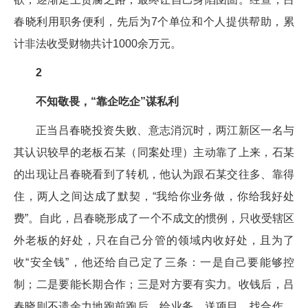
春晓利用职务便利，先后为7个单位和个人提供帮助，累
计非法收受财物共计1000余万元。
2
不知敬畏，“靠企吃企”谋私利
正当吕春晓投资失败、意志消沉时，两江新区一名与
其认识较早的老板石某（同案处理）主动靠了上来，石某
的出现让吕春晓看到了转机，他认为跟石某交往多、靠得
住，两人之间达成了默契，“我给你业务做，你给我好处
费”。自此，吕春晓形成了一个不成文的惯例，只收受辖区
外老板的好处，只在自己分管的领域内收好处，且为了
收“安全钱”，他还给自己定了三条：一是自己要能够控
制；二是要能长期合作；三是对方要有实力。收钱后，吕
春晓则不遗余力地跑前跑后，给业务、送项目、找合作，