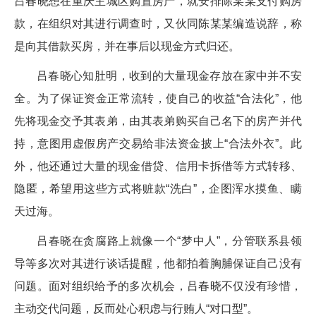
吕春晓想在重庆主城区购置房产，就安排陈某某支付购房
款，在组织对其进行调查时，又伙同陈某某编造说辞，称
是向其借款买房，并在事后以现金方式归还。
吕春晓心知肚明，收到的大量现金存放在家中并不安
全。为了保证资金正常流转，使自己的收益“合法化”，他
先将现金交予其表弟，由其表弟购买自己名下的房产并代
持，意图用虚假房产交易给非法资金披上“合法外衣”。此
外，他还通过大量的现金借贷、信用卡拆借等方式转移、
隐匿，希望用这些方式将赃款“洗白”，企图浑水摸鱼、瞒
天过海。
吕春晓在贪腐路上就像一个“梦中人”，分管联系县领
导等多次对其进行谈话提醒，他都拍着胸脯保证自己没有
问题。面对组织给予的多次机会，吕春晓不仅没有珍惜，
主动交代问题，反而处心积虑与行贿人“对口型”。