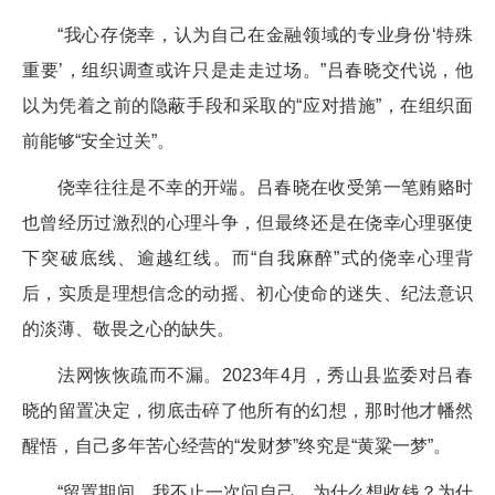
“我心存侥幸，认为自己在金融领域的专业身份‘特殊
重要’，组织调查或许只是走走过场。”吕春晓交代说，他
以为凭着之前的隐蔽手段和采取的“应对措施”，在组织面
前能够“安全过关”。
侥幸往往是不幸的开端。吕春晓在收受第一笔贿赂时
也曾经历过激烈的心理斗争，但最终还是在侥幸心理驱使
下突破底线、逾越红线。而“自我麻醉”式的侥幸心理背
后，实质是理想信念的动摇、初心使命的迷失、纪法意识
的淡薄、敬畏之心的缺失。
法网恢恢疏而不漏。2023年4月，秀山县监委对吕春
晓的留置决定，彻底击碎了他所有的幻想，那时他才幡然
醒悟，自己多年苦心经营的“发财梦”终究是“黄粱一梦”。
“留置期间，我不止一次问自己，为什么想收钱？为什