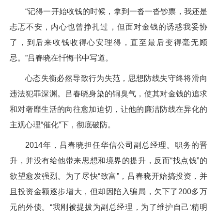
“记得一开始收钱的时候，拿到一沓一沓钞票，我还是
忐忑不安，内心也曾挣扎过，但面对金钱的诱惑我妥协
了，到后来收钱收得心安理得，直至最后变得毫无顾
忌。”吕春晓在忏悔书中写道。
心态失衡必然导致行为失范，思想防线失守终将滑向
违法犯罪深渊。吕春晓身染的铜臭气，使其对金钱的追求
和对奢靡生活的向往愈加迫切，让他的廉洁防线在异化的
主观心理“催化”下，彻底破防。
2014年，吕春晓担任华信公司副总经理。职务的晋
升，并没有给他带来思想和境界的提升，反而“找点钱”的
欲望愈发强烈。为了尽快“致富”，吕春晓开始搞投资，并
且投资金额逐步增大，但却因陷入骗局，欠下了200多万
元的外债。“我刚被提拔为副总经理，为了维护自己‘精明