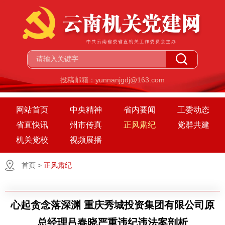
投稿邮箱：yunnanjgdj@163.com
网站首页
中央精神
省内要闻
工委动态
省直快讯
州市传真
正风肃纪
党群共建
机关党校
视频展播
首页
>
正风肃纪
心起贪念落深渊 重庆秀城投资集团有限公司原
总经理吕春晓严重违纪违法案剖析