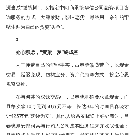
源当成“摇钱树”，以指定中间商承接华信公司融资项目咨
询服务的方式，大肆敛财，影响恶劣，最终用十余年的牢
狱生涯为自己的贪婪“买单”。
3
处心积虑，“黄粱一梦”终成空
为了掩盖自己的犯罪事实，吕春晓煞费苦心，以现金
交易、延迟兑现、虚构业务、资产代持等方式，挖空心思
规避查处。
在与何某的权钱交易中，吕春晓明确要求拿现金，而
且每次拿10万元到50万元不等，长达8年的时间吕春晓才
让425万元“落袋为安”。其他人给吕春晓送上好处费时，吕
春晓则安排何某与行贿人公司虚构业务往来并收取现金；