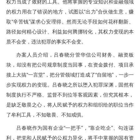
权力当成了敛财的工具。他将掌握的专业知识和金融领域
的权力用在了错误的地方，试图以“出力”合伙做生意，赚
取“辛苦钱”谋求心安理得。然而无论手段如何花样翻新、
路径如何精心设计、利益如何腾挪转化，其权力变现的本
质不会变，违法犯罪的事实不会变。
办案人员介绍，吕春晓分管华信公司财务、融资板
块，却没有把公司规章制度当回事，在资金拨付、项目承
接上大搞“一言堂”，把分管领域打造成了“自留地”，一步一
步实现权力的变现。吕春晓之所以堕入犯罪深渊，固然有
制度执行不严格、监督不到位等客观因素，但究其根本，
是缺乏敬畏之心，将人民赋予的权力和组织给的职位当作
了牟利工具，不知敬畏、不知戒惧。
吕春晓作为国有企业“一把手”，“靠企吃企”、勾连谋
利，把党和人民赋予的公权力异化，将手中掌握的国有资