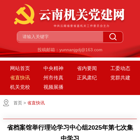
投稿邮箱：yunnanjgdj@163.com
网站首页
中央精神
省内要闻
工委动态
省直快讯
州市传真
正风肃纪
党群共建
机关党校
视频展播
首页
>
省直快讯
省档案馆举行理论学习中心组2025年第七次集
中学习