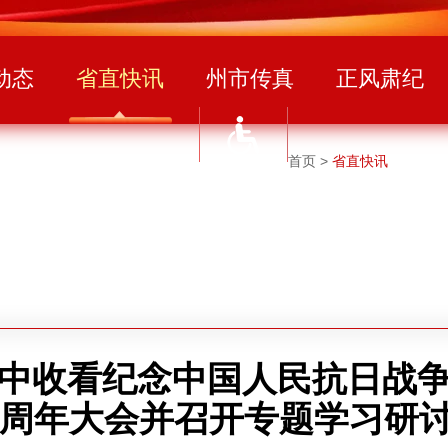
动态
省直快讯
州市传真
正风肃纪
首页
>
省直快讯
中收看纪念中国人民抗日战
0周年大会并召开专题学习研