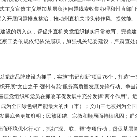
形式主义官僚主义增加基层负担问题线索收集办理和州直部
，深入开展问题排查整治，推动州直机关带头转作风、提效能。
关建设的切入点，督促州直机关党组织抓实日常教育、完善建
监察工委依规依纪依法履职，加强机关纪委建设，严肃查处
党建品牌建设为抓手，实施“书记创新”项目76个，打造“一支
织开展“文山之干·强州有我”服务高质量发展先锋行动、争当
引导基层党组织和党员在抓改革促发展中充分发挥“两个作用”
，成为全国绿色铝产能最大的州（市）；文山三七被列为全国
发展底色更加鲜明；民族团结、宗教和顺局面持续巩固；群
商环境优化行动”，抓好“深、联、帮”专项行动，督促基层