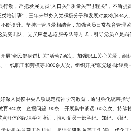
行动，严把发展党员“入口关”“质量关”“过程关”，不断
“三类培训班”，三年来举办入党积极分子和发展对象3期434
职能力不断提升。坚持严管厚爱相结合，加强党员日常教育管理
党员突击队、党员应急志愿服务队等方式，引导党员立足岗
展“全民健身进机关”活动7场次。加强职工关心关爱，组织1
、一线职工和劳模等1000余人次。组织开展“颂党恩·咏经
抓好深入贯彻中央八项规定精神学习教育，通过强化统筹指导
育840次，查摆问题190条，开展集中谈话160余次。持
重点群体的纪律学习培训，推动党员干部学纪、知纪、明纪
优化机关党建工作机制，取消党建派单等工作3项，优化工