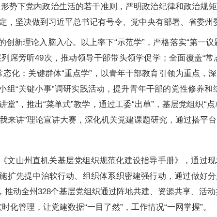
新形势下党内政治生活的若干准则，严明政治纪律和政治规矩
定，坚决做到习近平总书记有号令、党中央有部署、省委州
的创新理论入脑入心。以上率下“示范学”，严格落实“第一
列席旁听49次，推动领导干部带头领学促学；全面覆盖“常态
常态化；关键群体“重点学”，以青年干部教育引领为重点，深
小组“关键小事”调研实践活动，提升青年干部的党性修养和综
讲堂”，推出“菜单式”教学，通过工委“出单”，基层党组织“
理论我来讲”理论宣讲大赛，深化机关党建课题研究，通过搭平
发《文山州直机关基层党组织规范化建设指导手册》，通过
实施扩先提中治软行动、组织体系织密建强行动，通过做好
，推动全州328个基层党组织通过阵地共建、资源共享、活
时化管理，让党建数据“一目了然”，工作情况“一网掌握”。