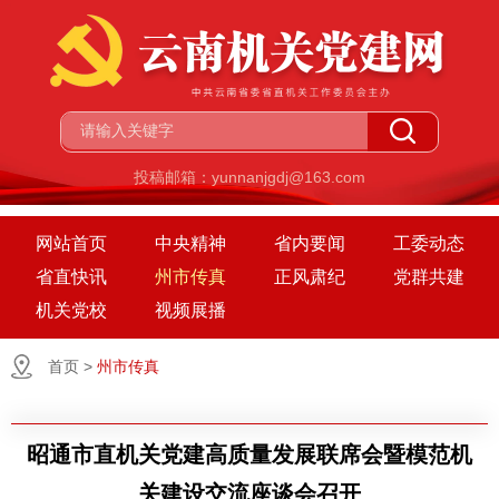
投稿邮箱：yunnanjgdj@163.com
网站首页
中央精神
省内要闻
工委动态
省直快讯
州市传真
正风肃纪
党群共建
机关党校
视频展播
首页
>
州市传真
昭通市直机关党建高质量发展联席会暨模范机
关建设交流座谈会召开