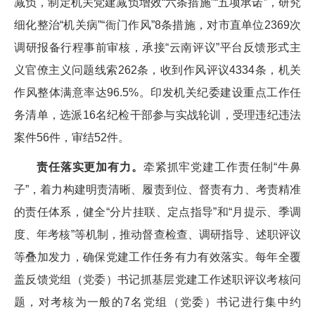
减负，制定机关党建减负增效“六条措施”“五项承诺”，研究
细化整治“机关病”“衙门作风”8条措施，对市直单位2369次
调研报备行程事前审核，承接“云南评议”平台反馈形式主
义官僚主义问题线索262条，收到作风评议4334条，机关
作风整体满意率达96.5%。印发机关纪委建设重点工作任
务清单，选派16名纪检干部参与实战轮训，受理违纪违法
案件56件，审结52件。
责任落实更加有力。
牵紧抓牢党建工作责任制“牛鼻
子”，着力构建明责清晰、履责到位、督责有力、考责精准
的责任体系，健全“分片挂联、定点指导”和“月提示、季调
度、年考核”等机制，推动督查检查、调研指导、述职评议
等叠加发力，确保党建工作任务有力有效落实。每年全覆
盖反馈党组（党委）书记抓基层党建工作述职评议考核问
题，对考核为一般的7名党组（党委）书记进行集中约