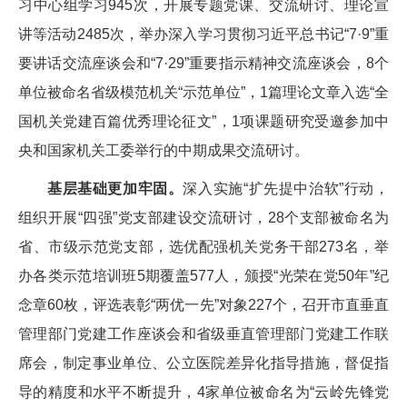
习中心组学习945次，开展专题党课、交流研讨、理论宣
讲等活动2485次，举办深入学习贯彻习近平总书记“7·9”重
要讲话交流座谈会和“7·29”重要指示精神交流座谈会，8个
单位被命名省级模范机关“示范单位”，1篇理论文章入选“全
国机关党建百篇优秀理论征文”，1项课题研究受邀参加中
央和国家机关工委举行的中期成果交流研讨。
基层基础更加牢固。
深入实施“扩先提中治软”行动，
组织开展“四强”党支部建设交流研讨，28个支部被命名为
省、市级示范党支部，选优配强机关党务干部273名，举
办各类示范培训班5期覆盖577人，颁授“光荣在党50年”纪
念章60枚，评选表彰“两优一先”对象227个，召开市直垂直
管理部门党建工作座谈会和省级垂直管理部门党建工作联
席会，制定事业单位、公立医院差异化指导措施，督促指
导的精度和水平不断提升，4家单位被命名为“云岭先锋党