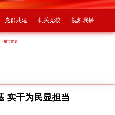
党群共建
机关党校
视频展播
>
州市传真
 实干为民显担当
】