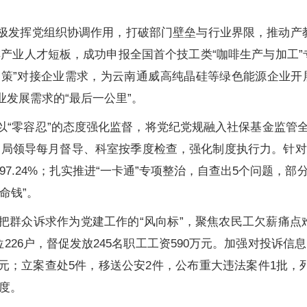
极发挥党组织协调作用，打破部门壁垒与行业界限，推动产教
产业人才短板，成功申报全国首个技工类“咖啡生产与加工”
一策”对接企业需求，为云南通威高纯晶硅等绿色能源企业开展
业发展需求的“最后一公里”。
以“零容忍”的态度强化监督，将党纪党规融入社保基金监管全
过局领导每月督导、科室按季度检查，强化制度执行力。针对
7.24%；扎实推进“一卡通”专项整治，自查出5个问题，
命钱”。
把群众诉求作为党建工作的“风向标”，聚焦农民工欠薪痛点
26户，督促发放245名职工工资590万元。加强对投诉信
0.51万元；立案查处5件，移送公安2件，公布重大违法案件1
度。