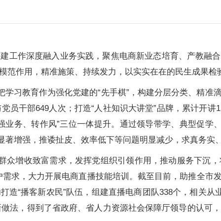
党建工作深度融入业务实践，聚焦电商新业态培育、产教融合
模范作用，精准施策、持续发力，以实实在在的民生成果检
把学习教育作为强化党建的“先手棋”，构建分层分类、精准
与党员干部649人次；打造“人社知识大讲堂”品牌，累计开讲
业务、转作风”三位一体提升。通过领导带学、典型促学、以
斗力显著增强，推诿扯皮、效率低下等问题明显减少，求真务实
群众增收致富需求，发挥党组织引领作用，推动服务下沉，将
需求，大力开展电商直播技能培训。截至目前，助推全市发展电
造“播客新农民”队伍，组建直播电商团队338个，相关从业人
创新做法，得到了省政府、省人力资源社会保障厅领导的认可