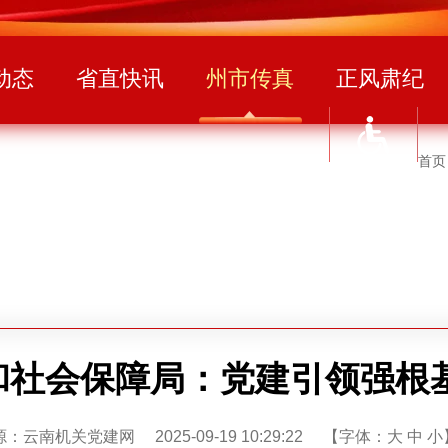
动态
省直快讯
州市传真
正风肃纪
首页
和社会保障局：党建引领强根基
：云南机关党建网 2025-09-19 10:29:22 【字体：
大
中
小