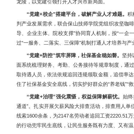
龙陵，以党建引领打开人才兴市新局面。
“党建+校企”搭建平台，破解产业人才难题。
积
判产业发展需求，联合保山技师学院党组织攻坚咖啡
导、企业主体、院校支撑”协同育人机制，按“一企
过“一服务、二落实、三保障”机制打通人才培养与产
“党建+防控”筑牢屏障，社保基金稳如磐。
坚持
面系统梳理财务、考勤、公务接待等规章制度，通
取待遇人员，依法依规追回违规领取金额，追偿率达9
住了社保基金安全底线，切实护好群众的“养老钱”“救
“党建+治理”强化震慑，权益保障解薪忧。
始终
通道”。扎实开展欠薪风险大排查活动，排查用人单位2
线索1600余条，为2147名劳动者追回工资222
的行动兜牢民生底线，让民生服务既有力度、又有温