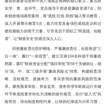
建设的重要论述和中央八项规定精神的核心要义，重点抓
实学、查、改环节。党员领导干部讲授廉政党课7次，剖
析财政领域典型案例，将“底线·红线·防线”融入警示教育，
深入开展警示教育5次，着力培育具备强烈底线意识和过
硬拒腐能力的骨干力量，引导党员干部职工“明底线、知敬
畏”，让“财政安全”的观念深入人心。
织密廉政责任防护网络。严履廉政责任，全面推进“三
位一体”、履行“一岗双责”。建立完善104名科级干部廉政
档案，紧盯“财政资金分配”“项目审批”等58个关键岗位，细
分“高、中、低”三级开展“廉政风险点”排查。构建权责清
晰、流程规范、措施有力、务实管用的廉政风险防范体
系。聚焦预算审批、资金监管、债务管理等财政运行关键
环节将底线要求转化为清晰的操作规范，实行“嵌入式”风
险管控，强化制度刚性约束，让铁的纪律成为日常习惯，