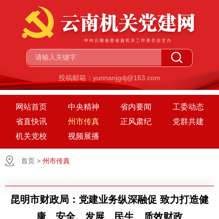
投稿邮箱：yunnanjgdj@163.com
网站首页
中央精神
省内要闻
工委动态
省直快讯
州市传真
正风肃纪
党群共建
机关党校
视频展播
首页
>
州市传真
昆明市财政局：党建业务纵深融促 致力打造健
康、安全、发展、民生、质效财政