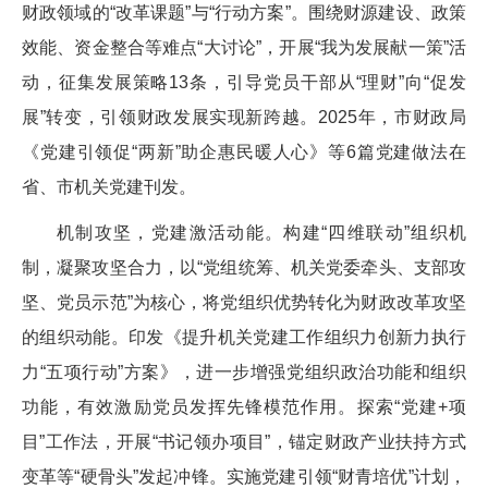
财政领域的“改革课题”与“行动方案”。围绕财源建设、政策
效能、资金整合等难点“大讨论”，开展“我为发展献一策”活
动，征集发展策略13条，引导党员干部从“理财”向“促发
展”转变，引领财政发展实现新跨越。2025年，市财政局
《党建引领促“两新”助企惠民暖人心》等6篇党建做法在
省、市机关党建刊发。
机制攻坚，党建激活动能。构建“四维联动”组织机
制，凝聚攻坚合力，以“党组统筹、机关党委牵头、支部攻
坚、党员示范”为核心，将党组织优势转化为财政改革攻坚
的组织动能。印发《提升机关党建工作组织力创新力执行
力“五项行动”方案》，进一步增强党组织政治功能和组织
功能，有效激励党员发挥先锋模范作用。探索“党建+项
目”工作法，开展“书记领办项目”，锚定财政产业扶持方式
变革等“硬骨头”发起冲锋。实施党建引领“财青培优”计划，