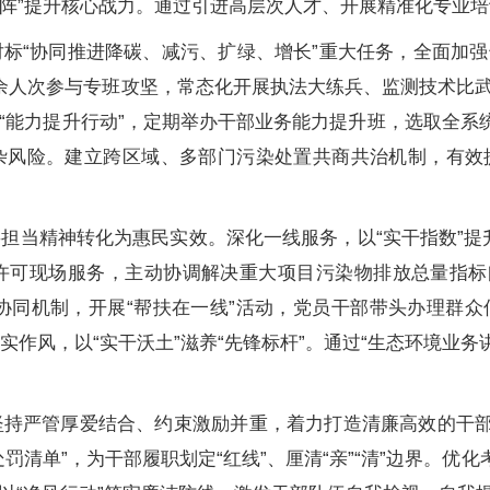
才矩阵”提升核心战力。通过引进高层次人才、开展精准化专业
对标“协同推进降碳、减污、扩绿、增长”重大任务，全面加
0余人次参与专班攻坚，常态化开展执法大练兵、监测技术比
“能力提升行动”，定期举办干部业务能力提升班，选取全系统
杂风险。建立跨区域、多部门污染处置共商共治机制，有效
将担当精神转化为惠民实效。深化一线服务，以“实干指数”提升
许可现场服务，主动协调解决重大项目污染物排放总量指标
办”协同机制，开展“帮扶在一线”活动，党员干部带头办理
务实作风，以“实干沃土”滋养“先锋标杆”。通过“生态环境业务
坚持严管厚爱结合、约束激励并重，着力打造清廉高效的干部
清单”，为干部履职划定“红线”、厘清“亲”“清”边界。优