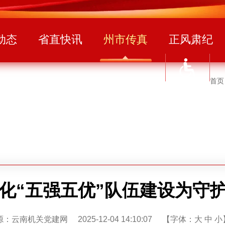
动态
省直快讯
州市传真
正风肃纪
首页
化“五强五优”队伍建设为守
：云南机关党建网 2025-12-04 14:10:07 【字体：
大
中
小