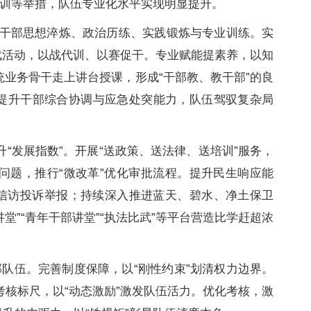
培训等举措，队伍专业化水平实现明显提升。
强干部思想淬炼、政治历练、实践锻炼与专业训练。实
武活动，以战代训、以赛促干。专业赋能提素养，以知
业务骨干走上讲台授课，形成“干部教、教干部”的良
提升干部综合协调与应急处突能力，队伍驾驭复杂局
“发展指数”。开展“送政策、送法律、送培训”服务，
问题，推行“微改革”优化审批流程。提升民生响应能
群众信访投诉举报；持续深入推进蓝天、碧水、净土保卫
讲堂”“青年干部讲堂”“执法比武”等平台营造比学赶超浓
队伍。完善制度保障，以“刚性约束”划清权力边界。
化考核标尺，以“动态激励”激发队伍活力。优化考核，激