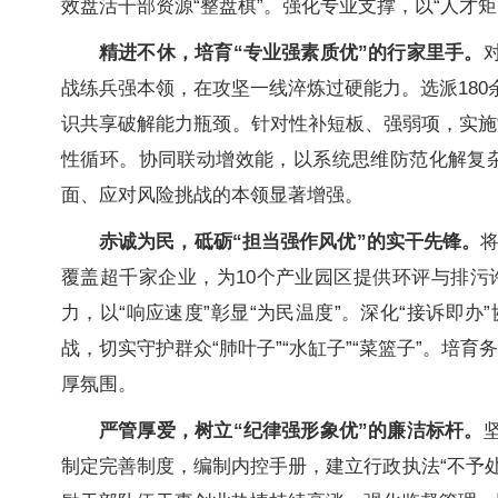
效盘活干部资源“整盘棋”。强化专业支撑，以“人
精进不休，培育“专业强素质优”的行家里手。
战练兵强本领，在攻坚一线淬炼过硬能力。选派18
识共享破解能力瓶颈。针对性补短板、强弱项，实施
性循环。协同联动增效能，以系统思维防范化解复
面、应对风险挑战的本领显著增强。
赤诚为民，砥砺“担当强作风优”的实干先锋。
覆盖超千家企业，为10个产业园区提供环评与排污
力，以“响应速度”彰显“为民温度”。深化“接诉即
战，切实守护群众“肺叶子”“水缸子”“菜篮子”。培育
厚氛围。
严管厚爱，树立“纪律强形象优”的廉洁标杆。
制定完善制度，编制内控手册，建立行政执法“不予处罚