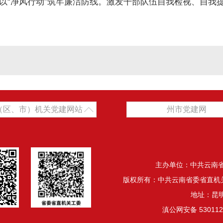
以“净风行动”筑牢廉洁防线。激发干部队伍自我检视、自我提
（区、市）机关党建网站
州市党建网
主办单位：中共云南
版权所有：中共云南省委省直机
地址：昆明
滇公网安备 530112