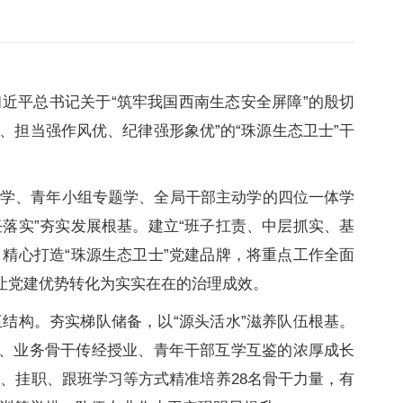
近平总书记关于“筑牢我国西南生态安全屏障”的殷切
、担当强作风优、纪律强形象优”的“珠源生态卫士”干
学、青年小组专题学、全局干部主动学的四位一体学
落实”夯实发展根基。建立“班子扛责、中层抓实、基
精心打造“珠源生态卫士”党建品牌，将重点工作全面
让党建优势转化为实实在在的治理成效。
结构。夯实梯队储备，以“源头活水”滋养队伍根基。
领、业务骨干传经授业、青年干部互学互鉴的浓厚成长
、挂职、跟班学习等方式精准培养28名骨干力量，有