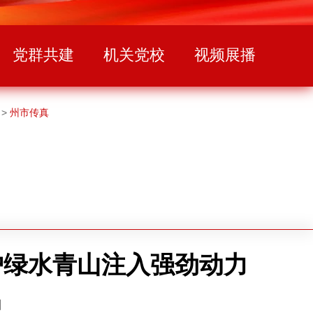
党群共建
机关党校
视频展播
>
州市传真
护绿水青山注入强劲动力
】