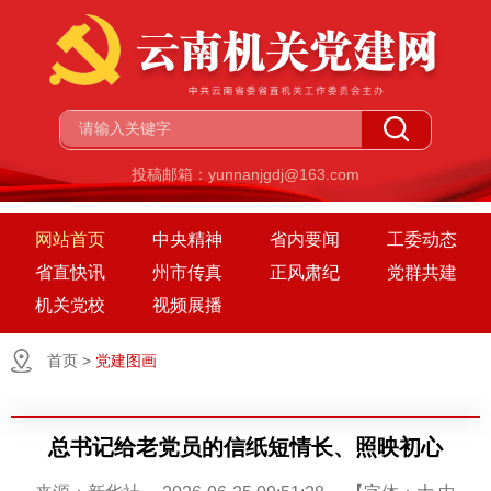
投稿邮箱：yunnanjgdj@163.com
网站首页
中央精神
省内要闻
工委动态
省直快讯
州市传真
正风肃纪
党群共建
机关党校
视频展播
首页
>
党建图画
总书记给老党员的信纸短情长、照映初心