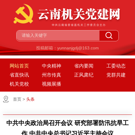
投稿邮箱：yunnanjgdj@163.com
网站首页
中央精神
省内要闻
工委动态
省直快讯
州市传真
正风肃纪
党群共建
机关党校
视频展播
首页
>
头条
中共中央政治局召开会议 研究部署防汛抗旱工
作 中共中央总书记习近平主持会议