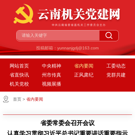
投稿邮箱：yunnanjgdj@163.com
网站首页
中央精神
省内要闻
工委动态
省直快讯
州市传真
正风肃纪
党群共建
机关党校
视频展播
首页
>
省内要闻
省委常委会召开会议
认真学习贯彻习近平总书记重要讲话重要指示