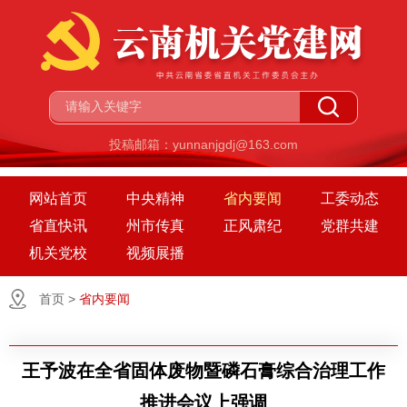
投稿邮箱：yunnanjgdj@163.com
网站首页
中央精神
省内要闻
工委动态
省直快讯
州市传真
正风肃纪
党群共建
机关党校
视频展播
首页
>
省内要闻
王予波在全省固体废物暨磷石膏综合治理工作
推进会议上强调