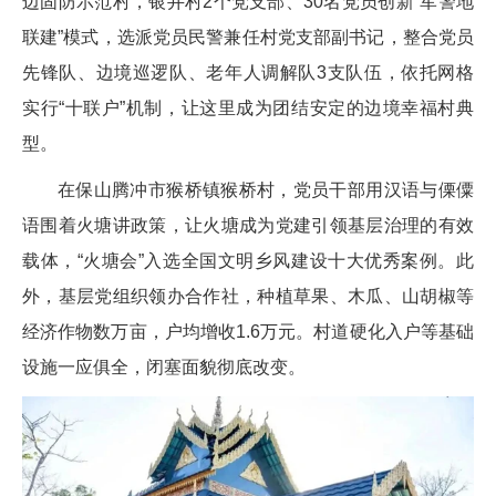
边固防示范村，银井村2个党支部、30名党员创新“军警地
联建”模式，选派党员民警兼任村党支部副书记，整合党员
先锋队、边境巡逻队、老年人调解队3支队伍，依托网格
实行“十联户”机制，让这里成为团结安定的边境幸福村典
型。
在保山腾冲市猴桥镇猴桥村，党员干部用汉语与傈僳
语围着火塘讲政策，让火塘成为党建引领基层治理的有效
载体，“火塘会”入选全国文明乡风建设十大优秀案例。此
外，基层党组织领办合作社，种植草果、木瓜、山胡椒等
经济作物数万亩，户均增收1.6万元。村道硬化入户等基础
设施一应俱全，闭塞面貌彻底改变。