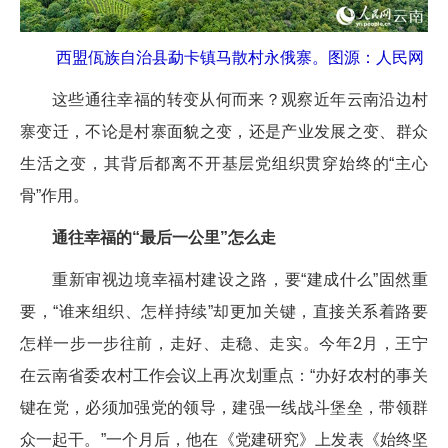
西盟佤族自治县勐卡镇马散村永俄寨。图源：人民网
这些通往幸福的转变从何而来？观察近年云南沿边村
寨变迁，不论是村寨面貌之变，还是产业发展之变、群众
生活之变，其背后都离不开基层党组织贯穿始终的“主心
骨”作用。
通往幸福的“最后一公里”怎么走
重新审视边境幸福村建设之路，要“建成什么”固然重
要，“谁来组织、怎样持续”却更加关键，直接关系着路要
怎样一步一步往前，走好、走稳、走实。今年2月，王宁
在云南省委农村工作会议上再次划重点：“办好农村的事关
键在党，必须加强党的领导，建强一线战斗堡垒，带领群
众一起干。”一个月后，他在《党建研究》上发表《始终坚