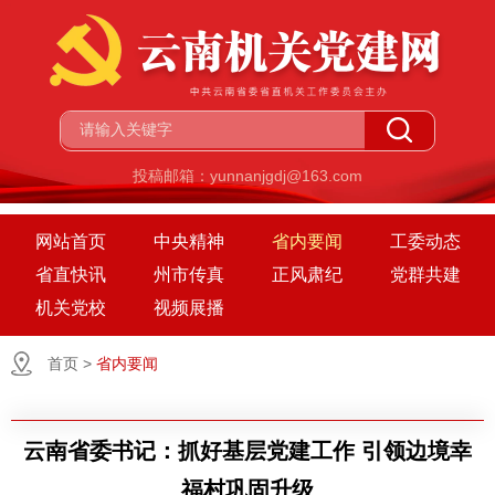
投稿邮箱：yunnanjgdj@163.com
网站首页
中央精神
省内要闻
工委动态
省直快讯
州市传真
正风肃纪
党群共建
机关党校
视频展播
首页
>
省内要闻
云南省委书记：抓好基层党建工作 引领边境幸
福村巩固升级