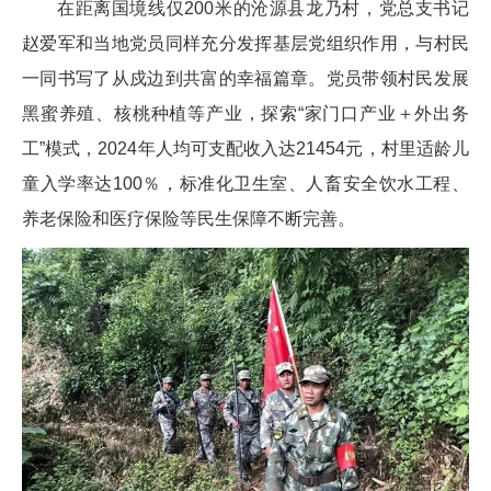
在距离国境线仅200米的沧源县龙乃村，党总支书记
赵爱军和当地党员同样充分发挥基层党组织作用，与村民
一同书写了从戍边到共富的幸福篇章。党员带领村民发展
黑蜜养殖、核桃种植等产业，探索“家门口产业＋外出务
工”模式，2024年人均可支配收入达21454元，村里适龄儿
童入学率达100％，标准化卫生室、人畜安全饮水工程、
养老保险和医疗保险等民生保障不断完善。