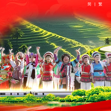
简
|
繁