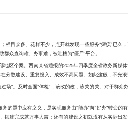
；栏目众多、花样不少，点开就发现一些服务“瘫痪”已久
致群众查询难、办事难，被吐槽为“僵尸”平台。
部地区个案。西南某省通报的2025年四季度全省政务新媒
分存在分散建设、重复投入、成效不高问题。如此这般，不光
走过场”。及时全面“体检”，该改的改，该关的关。对于群众
务服务的题中应有之义，是实现服务由“能办”向“好办”转变
”，搭建完成就万事大吉；还有的建设之初就没有从实际出