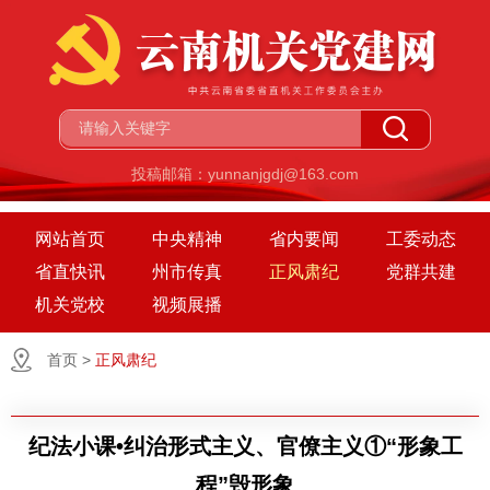
投稿邮箱：yunnanjgdj@163.com
网站首页
中央精神
省内要闻
工委动态
省直快讯
州市传真
正风肃纪
党群共建
机关党校
视频展播
首页
>
正风肃纪
纪法小课•纠治形式主义、官僚主义①“形象工
程”毁形象