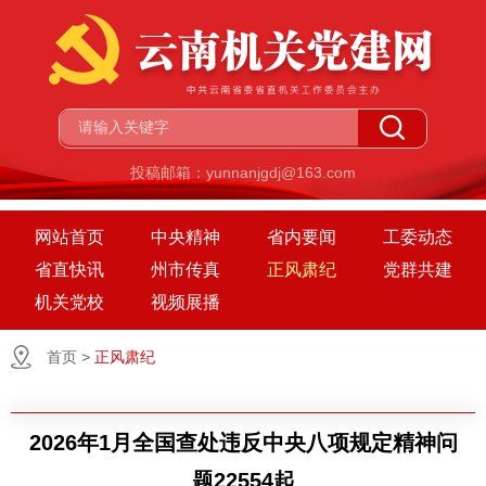
投稿邮箱：yunnanjgdj@163.com
网站首页
中央精神
省内要闻
工委动态
省直快讯
州市传真
正风肃纪
党群共建
机关党校
视频展播
首页
>
正风肃纪
2026年1月全国查处违反中央八项规定精神问
题22554起