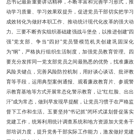
总书记最新重要讲话精神，不断丰富和完善学习形式，推
动学习质量、学习效果双提升，促进党员干部切实把学习
成效转化为做好本职工作、推动统计现代化改革的强大动
力。三要不断夯实组织基础建强战斗堡垒，以推进创建“四
强”党支部、争当“四好”党员暨模范机关创建巩固深化
为“纲”，严格执行组织生活制度，加强党员教育管理。四
要充分发挥同一党支部党员之间最熟悉的优势，找准廉政
风险关键点，完善风险防控机制，用好谈心谈话、批评教
育等手段，运用典型案例通报、观看廉政教育片、参观警
示教育基地等方式开展常态化警示教育，让“红红脸、出出
汗”成为常态，做到早发现早提醒，让党员习惯于在严格监
督下工作和生活。五要坚持“书记抓”闭环式谋划督促落实
党建工作，统筹利用统计调查系统和地方资源加大党务干
部培训力度，提升党务干部实际工作能力，激发做好党建