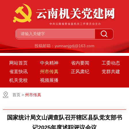
投稿邮箱：yunnanjgdj@163.com
网站首页
中央精神
省内要闻
工委动态
省直快讯
州市传真
正风肃纪
党群共建
机关党校
视频展播
首页
>
州市传真
国家统计局文山调查队召开辖区县队党支部书
记2025年度述职评议会议