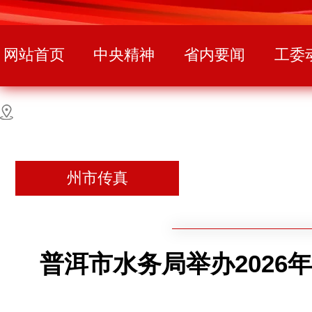
网站首页
中央精神
省内要闻
工委
州市传真
普洱市水务局举办202