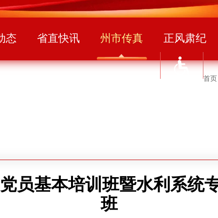
动态
省直快讯
州市传真
正风肃纪
首页
6年党员基本培训班暨水利系统
班