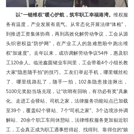
以“一链维权”暖心护航，筑牢职工幸福港湾。
维权服
务有温度，产业发展有底气。从常态化开展法律“体检”，
到推进工资集体协商，再到高效化解劳动争议，工会从源
头织密权益“防护网”，在产业工人的急难愁盼中跑出维
权“加速度”。去年以来，成功调解劳动争议54件，惠及职
工120余人。临沧鑫圆锗业车间里，工会带着4个小组长教
大家“隐患随手拍”的技巧。工友们举起手机，哪里螺丝松
了、哪里线路乱了，随手一拍，102条隐患接连揪出，
5100元奖励当场兑现，让“吹哨有回响，有功必有奖”具象
化。走进工会驿站、司机之家，法律服务功能站点已加载
至39个，覆盖62个驿站、7个“司机之家”、3个边境涉外调
解站、20余个职工车间休憩站，法律维权服务更加贴近职
工，工会真正成为职工遇事想得起、找得到、靠得住的“娘