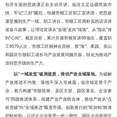
别开生面的思政课正在生动开讲。临沧立足边疆民族市
情，牢记“三好”嘱托，组建劳模工匠职工宣讲团，把思政
课堂搬到生产一线、职工讲台，劳模工匠用朴实的话语讲
述奋斗故事，让理论宣讲从“会场”走向“现场”、从“指尖”传
到“心间”。截至目前，累计开展劳模宣讲99场次，覆盖职
工9579人次，劳模工匠精神在蔗林、胶“海”、果园、茶山
和园区引领职工成长与产业发展同频共振，转化为推动产
业转型升级的生产力。
以“一域攻坚”破局提质，推动产改全域落地。
为破解
产改推进不均衡、落地不深入等难题，临沧锚定骨干产
业，着力构建“市级统筹、县区主抓、园区落实、企业参
与”四级推进体系，组建产业产改联合体，推动产改从“点
状突破”向“全域推进”蝶变升级。创新推行的“双挂钩”精准
护航机制，让试点企业享受一对一帮扶，园区企业获得定