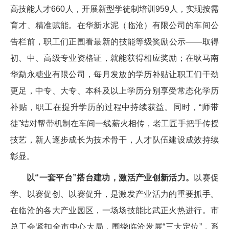
高技能人才660人，开展新型学徒制培训959人，实现按需
育才、精准赋能。在华新水泥（临沧）有限公司的车间公
告栏前，职工们正围看最新的技能等级奖励公示——取得
初、中、高级专业资格证，就能获得相应奖励；在耿马南
华勐永糖业有限公司，每月发放的学历补贴让职工们干劲
更足，中专、大专、本科及以上学历分别享受常态化学历
补贴，职工在提升学历的过程中持续获益。同时，“师带
徒”结对帮带机制在车间一线薪火相传，老工匠手把手传授
技艺，新人逐步成长为技术骨干，人才队伍建设成效持续
彰显。
以“一套平台”搭台建功，激活产业创新活力。
以赛促
学、以赛促创、以赛促升，是激发产业活力的重要抓手。
在临沧的各大产业园区，一场场技能比武正火热进行。市
总工会紧扣全市中心大局，围绕临沧发展“三大定位”，系