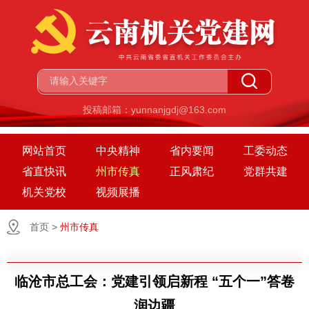
投稿邮箱：yunnanjgdj@163.com
网站首页
中央精神
省内要闻
工委动态
省直快讯
州市传真
正风肃纪
党群共建
机关党校
视频展播
首页
>
州市传真
临沧市总工会：党建引领启新程 “五个一”答卷
润边疆