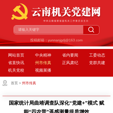
投稿邮箱：yunnanjgdj@163.com
网站首页
中央精神
省内要闻
工委动态
省直快讯
州市传真
正风肃纪
党群共建
机关党校
视频展播
首页
>
州市传真
国家统计局曲靖调查队深化“党建+”模式 赋
能“四农普”遥感测量提质增效