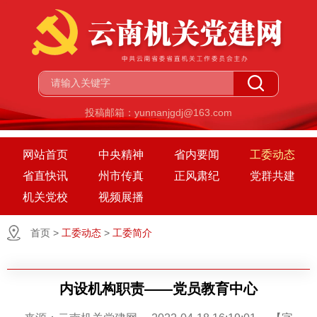
投稿邮箱：yunnanjgdj@163.com
网站首页
中央精神
省内要闻
工委动态
省直快讯
州市传真
正风肃纪
党群共建
机关党校
视频展播
首页
>
工委动态
>
工委简介
内设机构职责——党员教育中心