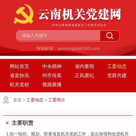
投稿邮箱：yunnanjgdj@163.com
网站首页
中央精神
省内要闻
工委动态
省直快讯
州市传真
正风肃纪
党群共建
机关党校
视频展播
首页
>
工委动态
>
工委简介
主要职责
1.统一组织、规划、部署省直机关党的工作，提出加强和改进机关