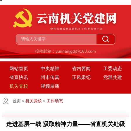
˝
投稿邮箱：yunnanjgdj@163.com
网站首页
中央精神
省内要闻
工委动态
省直快讯
州市传真
正风肃纪
党群共建
机关党校
视频展播
首页
>
机关党校
>
工作动态
走进基层一线 汲取精神力量——省直机关处级