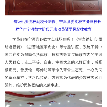
省级机关党校副校长陆轶、宁洱县委党校常务副校长
罗华作宁洱教学阶段开班动员暨学风纪律教育
学员们在宁洱县各教学点现场聆听了《誓言镌初心 团
结谱新篇》《思普地区革命史》等专题讲座，系统了解中
国共产党为帮助包括佤族、拉祜族等直过民族在内的宁洱
人民群众，走上平等、自由、幸福大道的光辉历史，感受
杨正元、曾庆铨、蒋仲明等革命先辈舍生忘死、一心为民
的革命精神，学习以拉勐、方有富为代表的少数民族践行
盟约、维护民族团结的光荣事迹。