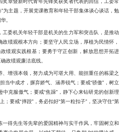
四奖章暨新时代青年先锋奖获奖者代表的回信，工委常
卷”为主题，开展党课教育和年轻干部集体谈心谈话，勉
韶华。
，工委机关年轻干部是机关的生力军和突击队，是推动
确政绩观根本方向；要坚守人民立场，厚植为民情怀，
确政绩观实践根基；要勇于守正创新，解放思想开拓进
正确政绩观廉洁底线。
养、增强本领，努力成为可堪大用、能担重任的栋梁之
担当中成才，摒弃娇气、涵养锐气；要戒“骄傲”，树立
逊中克服傲气；要戒“焦躁”，静下心来钻研党的创新理
；要戒“摔跤”，务必扣好“第一粒扣子”，坚决守住“第
陈一得先生等先辈的爱国精神与实干作风，牢固树立和