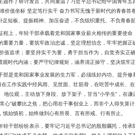
主题作了研讨发言，共同重温了习近平总书记给中国青年五
校准价值坐标 坚定笃行实干 奋力书写无愧于新时代的青春答
补足短板、提振精神、加压奋进，不负组织重托、不负青春
征程上，年轻干部承载着党和国家事业薪火相传的重要使命
的重要力量，要筑牢政治忠诚，坚定理想信念，牢牢把握正
价值追求；要坚持实干为要，勇于担当作为，自觉夯实正
绩观时代内涵；要严守纪律规矩，涵养清正操守，坚决筑牢
干部是党和国家事业发展的生力军，必须练好内功、提升修
积极在工作实践中经风雨、见世面、壮筋骨，在吃苦中成长、在
、地位观，主动放下身段、放下架子，甘当“小学生”，在谦
常心”破攀比之焦，把心用在干事创业上，而非个人得失算计上
次”，慎始慎初，始终做到心有所畏、言有所戒、行有所止。
年轻干部纷纷表示，要牢记习近平总书记的殷殷嘱托，传承