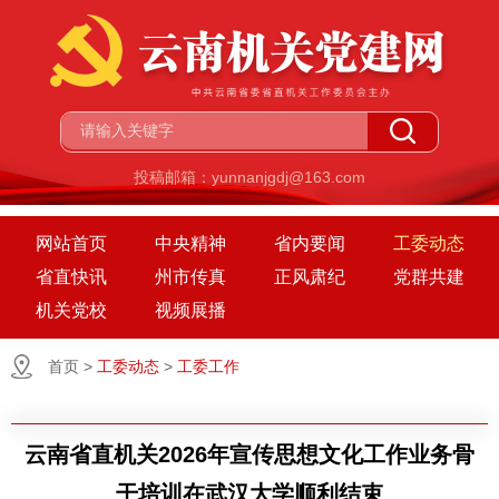
投稿邮箱：yunnanjgdj@163.com
网站首页
中央精神
省内要闻
工委动态
省直快讯
州市传真
正风肃纪
党群共建
机关党校
视频展播
首页
>
工委动态
>
工委工作
云南省直机关2026年宣传思想文化工作业务骨
干培训在武汉大学顺利结束