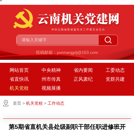
˝
投稿邮箱：yunnanjgdj@163.com
网站首页
中央精神
省内要闻
工委动态
省直快讯
州市传真
正风肃纪
党群共建
机关党校
视频展播
首页
>
机关党校
>
工作动态
第5期省直机关县处级副职干部任职进修班开